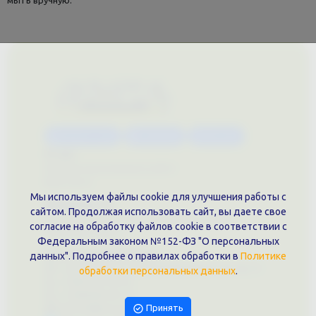
Каталог услуг
Сувениры
Магазин
О нас
Примеры выполненных работ
Вконтакте
Мы используем файлы cookie для улучшения работы с
Документы
сайтом. Продолжая использовать сайт, вы даете свое
Политика обработки персональных данных
согласие на обработку файлов cookie в соответствии с
Публичная оферта
Федеральным законом №152-ФЗ "О персональных
Контакты филиала
данных". Подробнее о правилах обработки в
Политике
г. Краснодар, ул. Шоссе Нефтяников, 28, оф. 51
обработки персональных данных
.
+7 (861)202-09-02
+7 (909)466-00-16
Принять
9457070@krd-print.ru