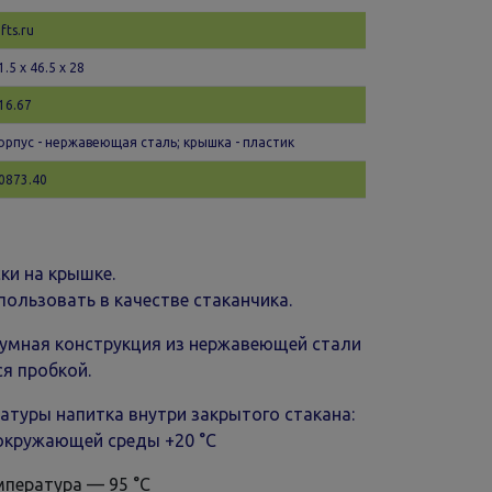
ifts.ru
1.5 х 46.5 x 28
16.67
орпус - нержавеющая сталь; крышка - пластик
0873.40
ки на крышке.
ользовать в качестве стаканчика.
умная конструкция из нержавеющей стали
я пробкой.
атуры напитка внутри закрытого стакана:
окружающей среды +20 °С
мпература — 95 °С