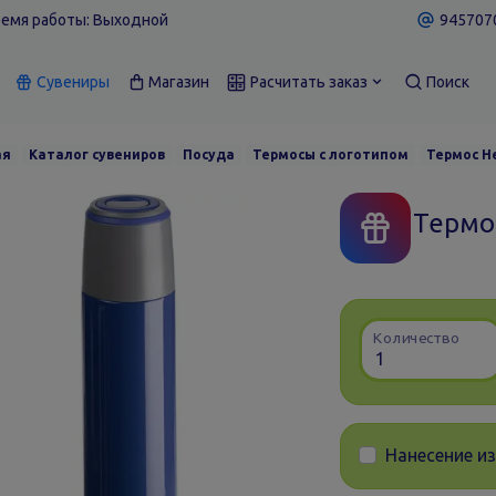
емя работы: Выходной
9457070
Сувениры
Магазин
Расчитать заказ
Поиск
ая
Каталог сувениров
Посуда
Термосы с логотипом
Термос He
Термос
Количество
Нанесение и