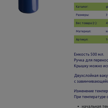
Каталог:
g
Размеры:
3
Вес товара (г.):
4
Материал:
к
Артикул:
1
Емкость 500 мл.
Ручка для перенос
Крышку можно исп
Двухслойная ваку
с завинчивающейс
Изменение темпер
При температуре 
начальная те