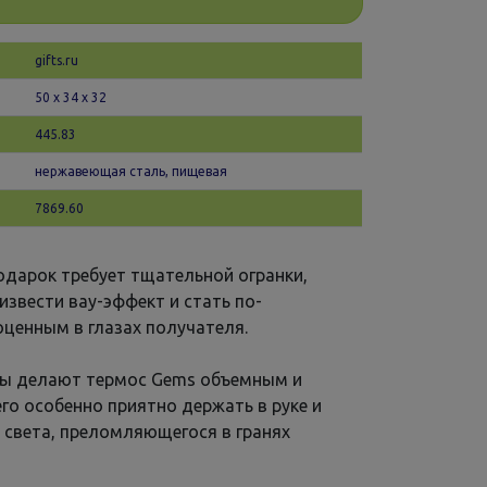
gifts.ru
50 х 34 x 32
445.83
нержавеющая сталь, пищевая
7869.60
дарок требует тщательной огранки,
извести вау-эффект и стать по-
ценным в глазах получателя.
ы делают термос Gems объемным и
го особенно приятно держать в руке и
 света, преломляющегося в гранях