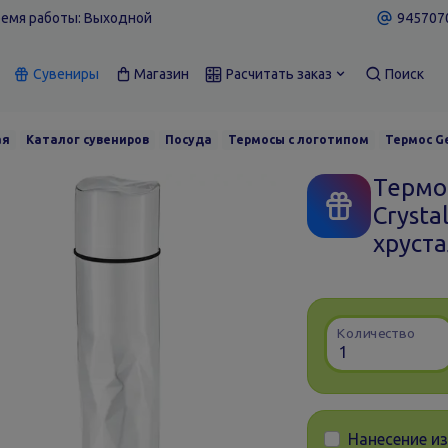
емя работы: Выходной
9457070
Сувениры
Магазин
Расчитать заказ
Поиск
ая
Каталог сувениров
Посуда
Термосы с логотипом
Термос Ge
Термо
Crysta
хруст
Количество
Нанесение и