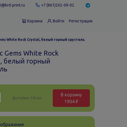
@krd-print.ru
+7 (861)202-09-02
Корзина
Войти
Регистрация
ms White Rock Crystal, белый горный хрусталь
с Gems White Rock
l, белый горный
аль
В корзину
Доступно:
150 шт.
1904 ₽
зображения