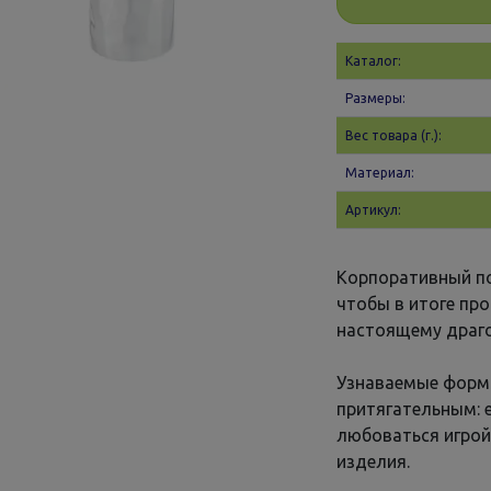
Каталог:
Размеры:
Вес товара (г.):
Материал:
Артикул:
Корпоративный по
чтобы в итоге про
настоящему драго
Узнаваемые форм
притягательным: е
любоваться игрой
изделия.