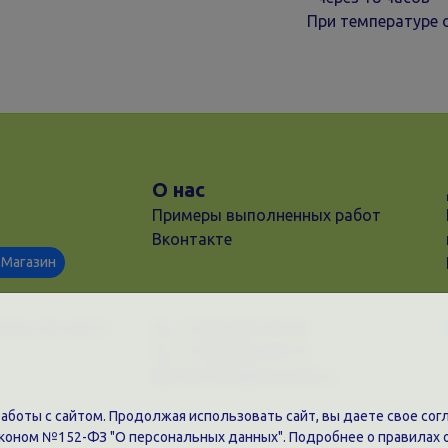
При температуре 
О нас
Примеры выполненных работ
Вконтакте
Магазин
ков, 28, оф. 51
+7 (861)202-09-02
+7 (909)466-00-16
9457070@krd-print.ru
боты с сайтом. Продолжая использовать сайт, вы даете свое согл
аконом №152-ФЗ "О персональных данных". Подробнее о правилах 