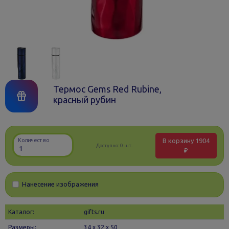
Термос Gems Red Rubine,
красный рубин
В корзину
1904
Количество
Доступно:
0 шт.
₽
Нанесение изображения
Каталог:
gifts.ru
Размеры:
34 х 32 x 50