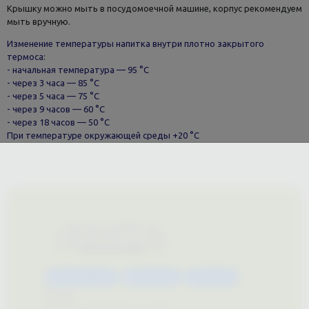
Крышку можно мыть в посудомоечной машине, корпус рекомендуем
мыть вручную.
Изменение температуры напитка внутри плотно закрытого
термоса:
- начальная температура — 95 °С
- через 3 часа — 85 °С
- через 5 часа — 75 °С
- через 9 часов — 60 °С
- через 18 часов — 50 °С
При температуре окружающей среды +20 °С
Каталог услуг
Сувениры
Магазин
О нас
Примеры выполненных работ