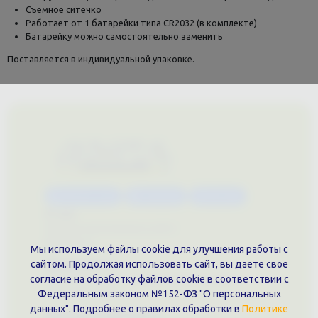
Съемное ситечко
Работает от 1 батарейки типа CR2032 (в комплекте)
Батарейку можно самостоятельно заменить
Поставляется в индивидуальной упаковке.
Каталог услуг
Сувениры
Магазин
О нас
Примеры выполненных работ
Вконтакте
Мы используем файлы cookie для улучшения работы с
Документы
сайтом. Продолжая использовать сайт, вы даете свое
согласие на обработку файлов cookie в соответствии с
Политика обработки персональных данных
Публичная оферта
Федеральным законом №152-ФЗ "О персональных
данных". Подробнее о правилах обработки в
Политике
Контакты филиала