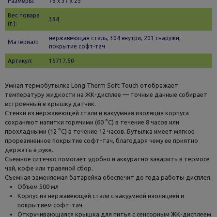
Размеры:
76 х 37 x 25
Вес товара
334
(г.):
нержавеющая сталь, 304 внутри, 201 снаружи;
Материал:
покрытие софт-тач
Артикул:
15717.50
Умная термобутылка Long Therm Soft Touch отображает
температуру жидкости на ЖК-дисплее — точные данные собирает
встроенный в крышку датчик.
Стенки из нержавеющей стали и вакуумная изоляция корпуса
сохраняют напитки горячими (60 °C) в течение 8 часов или
прохладными (12 °C) в течение 12 часов. Бутылка имеет мягкое
прорезиненное покрытие софт-тач, благодаря чему ее приятно
держать в руке.
Съемное ситечко помогает удобно и аккуратно заварить в термосе
чай, кофе или травяной сбор.
Съемная заменяемая батарейка обеспечит до года работы дисплея.
Объем 500 мл
Корпус из нержавеющей стали с вакуумной изоляцией и
покрытием софт-тач
Откручивающаяся крышка для питья с сенсорным ЖК-дисплеем