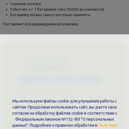
Съемное ситечко
Работает от 1 батарейки типа CR2032 (в комплекте)
Батарейку можно самостоятельно заменить
Поставляется в индивидуальной упаковке.
Каталог услуг
Сувениры
Магазин
О нас
Примеры выполненных работ
Вконтакте
Мы используем файлы cookie для улучшения работы с
Документы
сайтом. Продолжая использовать сайт, вы даете свое
согласие на обработку файлов cookie в соответствии с
Политика обработки персональных данных
Публичная оферта
Федеральным законом №152-ФЗ "О персональных
данных". Подробнее о правилах обработки в
Политике
Контакты филиала