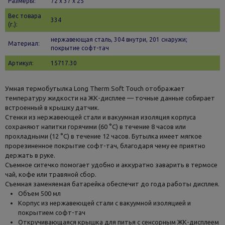
Размеры:
72 х 37 x 25
Вес товара
334
(г.):
нержавеющая сталь, 304 внутри, 201 снаружи;
Материал:
покрытие софт-тач
Артикул:
15717.30
Умная термобутылка Long Therm Soft Touch отображает
температуру жидкости на ЖК-дисплее — точные данные собирает
встроенный в крышку датчик.
Стенки из нержавеющей стали и вакуумная изоляция корпуса
сохраняют напитки горячими (60 °C) в течение 8 часов или
прохладными (12 °C) в течение 12 часов. Бутылка имеет мягкое
прорезиненное покрытие софт-тач, благодаря чему ее приятно
держать в руке.
Съемное ситечко помогает удобно и аккуратно заварить в термосе
чай, кофе или травяной сбор.
Съемная заменяемая батарейка обеспечит до года работы дисплея.
Объем 500 мл
Корпус из нержавеющей стали с вакуумной изоляцией и
покрытием софт-тач
Откручивающаяся крышка для питья с сенсорным ЖК-дисплеем