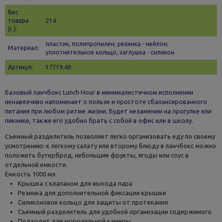
Вес
товара
214
(г.):
пластик, полипропилен; резинка - нейлон;
Материал:
уплотнительное кольцо, заглушка - силикон
Артикул:
17719.40
Базовый ланчбокс Lunch Hour в минималистичном исполнении
ненавязчиво напоминает о пользе и простоте сбалансированного
питания при любом ритме жизни. Будет незаменим на прогулке или
пикнике, также его удобно брать с собой в офис или в школу.
Съемный разделитель позволяет легко организовать еду по своему
усмотрению: к легкому салату или второму блюду в ланчбокс можно
положить бутерброд, небольшие фрукты, ягоды или соус в
отдельной емкости.
Емкость 1000 мл.
Крышка с клапаном для выхода пара
Резинка для дополнительной фиксации крышки
Силиконовое кольцо для защиты от протекания
Съемный разделитель для удобной организации содержимого
Подходит для морозильной камеры