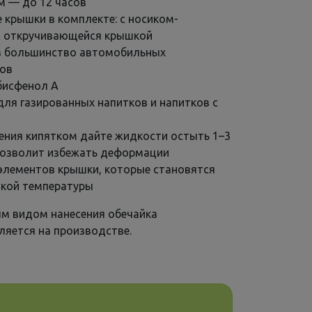
м — до 12 часов
 крышки в комплекте: с носиком-
с откручивающейся крышкой
в большинство автомобильных
ков
бисфенол А
для газированных напитков и напитков с
ения кипятком дайте жидкости остыть 1–3
позволит избежать деформации
элементов крышки, которые становятся
окой температуры
ым видом нанесения обечайка
ляется на производстве.