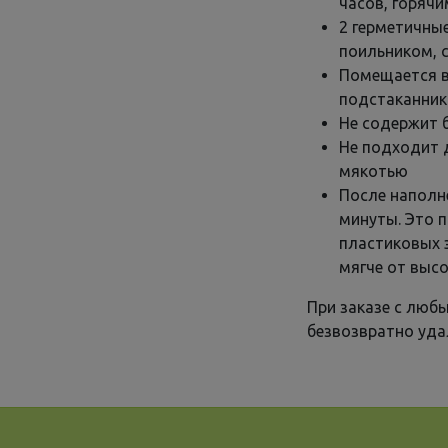
часов, горячи
2 герметичные
поильником, 
Помещается 
подстаканни
Не содержит 
Не подходит 
мякотью
После наполн
минуты. Это 
пластиковых 
мягче от выс
При заказе с люб
безвозвратно уда