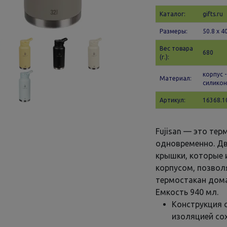
Каталог:
gifts.ru
Размеры:
50.8 х 4
Вес товара
680
(г.):
корпус 
Материал:
силикон
Артикул:
16368.1
Fujisan — это те
одновременно. Дв
крышки, которые 
корпусом, позво
термостакан дома,
Емкость 940 мл.
Конструкция 
изоляцией со