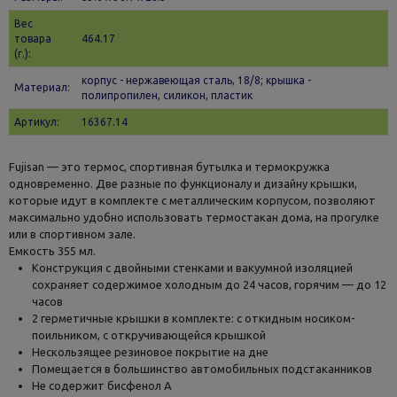
Вес
товара
464.17
(г.):
корпус - нержавеющая сталь, 18/8; крышка -
Материал:
полипропилен, силикон, пластик
Артикул:
16367.14
Fujisan — это термос, спортивная бутылка и термокружка
одновременно. Две разные по функционалу и дизайну крышки,
которые идут в комплекте с металлическим корпусом, позволяют
максимально удобно использовать термостакан дома, на прогулке
или в спортивном зале.
Емкость 355 мл.
Конструкция с двойными стенками и вакуумной изоляцией
сохраняет содержимое холодным до 24 часов, горячим — до 12
часов
2 герметичные крышки в комплекте: с откидным носиком-
поильником, с откручивающейся крышкой
Нескользящее резиновое покрытие на дне
Помещается в большинство автомобильных подстаканников
Не содержит бисфенол А