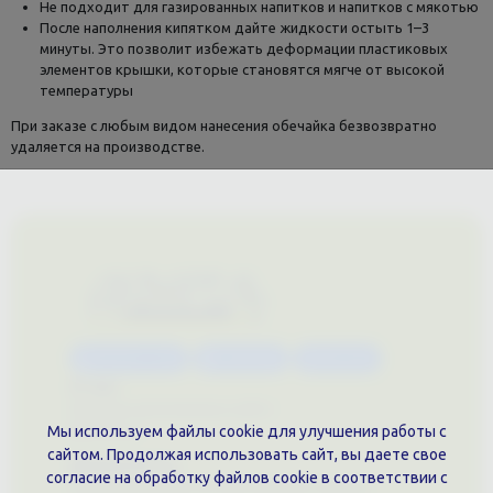
Не подходит для газированных напитков и напитков с мякотью
После наполнения кипятком дайте жидкости остыть 1–3
минуты. Это позволит избежать деформации пластиковых
элементов крышки, которые становятся мягче от высокой
температуры
При заказе с любым видом нанесения обечайка безвозвратно
удаляется на производстве.
Каталог услуг
Сувениры
Магазин
О нас
Примеры выполненных работ
Вконтакте
Мы используем файлы cookie для улучшения работы с
сайтом. Продолжая использовать сайт, вы даете свое
Документы
согласие на обработку файлов cookie в соответствии с
Политика обработки персональных данных