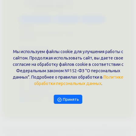
Каталог услуг
Сувениры
Магазин
О нас
Примеры выполненных работ
Вконтакте
Документы
Мы используем файлы cookie для улучшения работы с
Политика обработки персональных данных
сайтом. Продолжая использовать сайт, вы даете свое
Публичная оферта
согласие на обработку файлов cookie в соответствии с
Контакты филиала
Федеральным законом №152-ФЗ "О персональных
г. Краснодар, ул. Шоссе Нефтяников, 28, оф. 51
данных". Подробнее о правилах обработки в
Политике
+7 (861)202-09-02
обработки персональных данных
.
+7 (909)466-00-16
9457070@krd-print.ru
Принять
Написать в Telegram
ИП Гончарова Нина Николаевна, ИНН: ИНН 231203775909, Юр.адрес:
350051, Краснодарский край, г. Краснодар, ул. Шоссе Нефтяников,