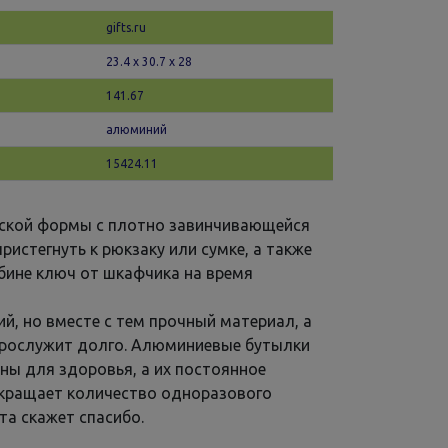
gifts.ru
23.4 х 30.7 x 28
141.67
алюминий
15424.11
еской формы с плотно завинчивающейся
истегнуть к рюкзаку или сумке, а также
абине ключ от шкафчика на время
й, но вместе с тем прочный материал, а
прослужит долго. Алюминиевые бутылки
ны для здоровья, а их постоянное
кращает количество одноразового
та скажет спасибо.