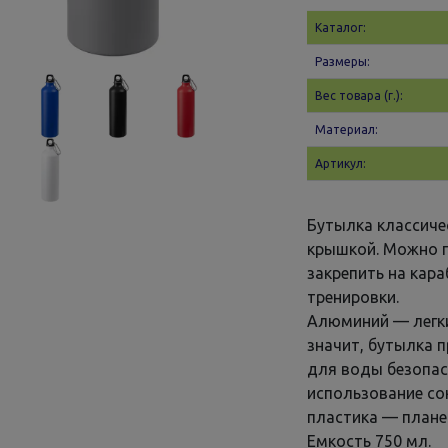
Каталог:
Размеры:
Вес товара (г.):
Материал:
Артикул:
Бутылка классич
крышкой. Можно пр
закрепить на кар
тренировки.
Алюминий — легки
значит, бутылка 
для воды безопас
использование со
пластика — плане
Емкость 750 мл.