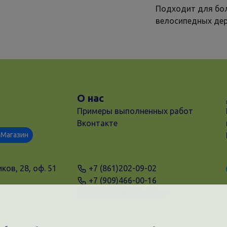
Подходит для бо
велосипедных дер
О нас
Примеры выполненных работ
Вконтакте
Магазин
ков, 28, оф. 51
+7 (861)202-09-02
+7 (909)466-00-16
9457070@krd-print.ru