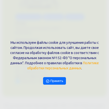
Каталог услуг
Сувениры
Магазин
О нас
Примеры выполненных работ
Вконтакте
Документы
Мы используем файлы cookie для улучшения работы с
Политика обработки персональных данных
сайтом. Продолжая использовать сайт, вы даете свое
Публичная оферта
согласие на обработку файлов cookie в соответствии с
Контакты филиала
Федеральным законом №152-ФЗ "О персональных
г. Краснодар, ул. Шоссе Нефтяников, 28, оф. 51
данных". Подробнее о правилах обработки в
Политике
+7 (861)202-09-02
обработки персональных данных
.
+7 (909)466-00-16
9457070@krd-print.ru
Принять
Написать в Telegram
ИП Гончарова Нина Николаевна, ИНН: ИНН 231203775909, Юр.адрес: