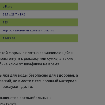
gifts.ru
22.7 х 29.7 x 19.6
125
корпус - алюминий; крышка - пластик
15423.90
еской формы с плотно завинчивающейся
истегнуть к рюкзаку или сумке, а также
абине ключ от шкафчика на время
лки для воды безопасны для здоровья, а
егкий, но вместе с тем прочный материал,
 прослужит долго.
льшинства автомобильных и
жателей.