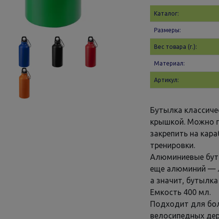
Каталог:
Размеры:
Вес товара (г.):
Материал:
Артикул:
Бутылка классич
крышкой. Можно пр
закрепить на кар
тренировки.
Алюминиевые буты
еще алюминий — л
а значит, бутылка
Емкость 400 мл.
Подходит для бо
велосипедных дер