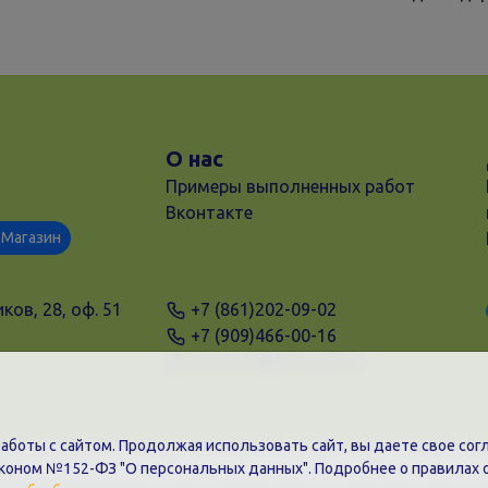
О нас
Примеры выполненных работ
Вконтакте
Магазин
ков, 28, оф. 51
+7 (861)202-09-02
+7 (909)466-00-16
9457070@krd-print.ru
боты с сайтом. Продолжая использовать сайт, вы даете свое согл
аконом №152-ФЗ "О персональных данных". Подробнее о правилах 