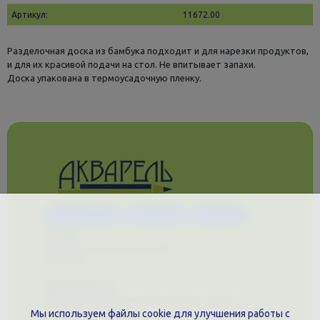
Артикул:
11672.00
Разделочная доска из бамбука подходит и для нарезки продуктов,
и для их красивой подачи на стол. Не впитывает запахи.
Доска упакована в термоусадочную пленку.
Каталог услуг
Сувениры
Магазин
О нас
Примеры выполненных работ
Вконтакте
Документы
Политика обработки персональных данных
Публичная оферта
Мы используем файлы cookie для улучшения работы с