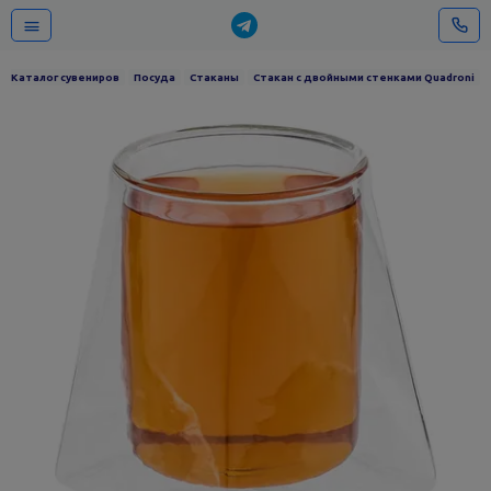
Каталог сувениров
Посуда
Стаканы
Стакан с двойными стенками Quadroni