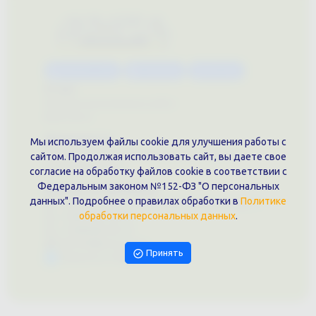
Каталог услуг
Сувениры
Магазин
О нас
Примеры выполненных работ
Вконтакте
Документы
Мы используем файлы cookie для улучшения работы с
Политика обработки персональных данных
сайтом. Продолжая использовать сайт, вы даете свое
Публичная оферта
согласие на обработку файлов cookie в соответствии с
Федеральным законом №152-ФЗ "О персональных
Контакты филиала
данных". Подробнее о правилах обработки в
Политике
г. Краснодар, ул. Шоссе Нефтяников, 28, оф. 51
обработки персональных данных
.
+7 (861)202-09-02
+7 (909)466-00-16
9457070@krd-print.ru
Принять
Написать в Telegram