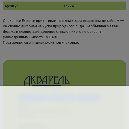
Артикул:
15224.00
Cтакан Ice Essence притягивает взгляды оригинальным дизайном —
он словно выточен из куска природного льда. Необычная мятая
форма и словно заиндевелое стекло никого не оставят
равнодушным.Емкость 300 мл.
Поставляется в индивидуальной упаковке.
Каталог услуг
Сувениры
Магазин
О нас
Примеры выполненных работ
Вконтакте
Документы