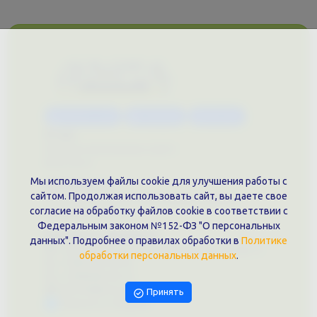
Каталог услуг
Сувениры
Магазин
О нас
Примеры выполненных работ
Вконтакте
Мы используем файлы cookie для улучшения работы с
Документы
сайтом. Продолжая использовать сайт, вы даете свое
Политика обработки персональных данных
согласие на обработку файлов cookie в соответствии с
Публичная оферта
Федеральным законом №152-ФЗ "О персональных
Контакты филиала
данных". Подробнее о правилах обработки в
Политике
г. Краснодар, ул. Шоссе Нефтяников, 28, оф. 51
обработки персональных данных
.
+7 (861)202-09-02
+7 (909)466-00-16
9457070@krd-print.ru
Принять
Написать в Telegram