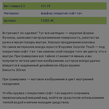
Вес товара (г.):
351.39
Материал:
фарфор; покрытие софт-тач
Артикул:
12503.49
Встречают по одежке? Тут все наглядно — округлая форма-
бочонок, шелковистая прорезиненная поверхность, ухватистая
ручка и яркая глазурь внутри. Хорошо продуманная классика.
Но самое интересное всегда скрыто! В кружке Surprise Touch — под
покрытием софт-тач: там нанесен слой глазури того же цвета, что и
внутри. При гравировке все тайное становится явным, и вы
получаете четкое цветное изображение, которое всегда удачно
впишется в задуманный дизайнером образ кружки.
Емкость 350 мл.
При гравировке — матовое изображение в цвет внутренней
глазуровки.
Чтобы кружка с покрытием софт-тач надолго сохранила
первоначальный внешний вид, мойте ее сразу после использования
теплой водой и мягким моющим средством.