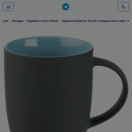
ниров
Посуда
Кружки с логотипом
Кружка Surprise Touch с покрытием софт-тач