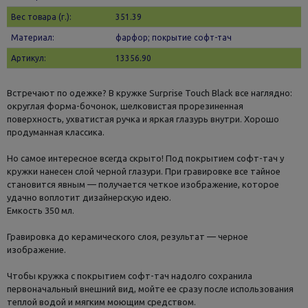
Вес товара (г.):
351.39
Материал:
фарфор; покрытие софт-тач
Артикул:
13356.90
Встречают по одежке? В кружке Surprise Touch Black все наглядно:
округлая форма-бочонок, шелковистая прорезиненная
поверхность, ухватистая ручка и яркая глазурь внутри. Хорошо
продуманная классика.
Но самое интересное всегда скрыто! Под покрытием софт-тач у
кружки нанесен слой черной глазури. При гравировке все тайное
становится явным — получается четкое изображение, которое
удачно воплотит дизайнерскую идею.
Емкость 350 мл.
Гравировка до керамического слоя, результат — черное
изображение.
Чтобы кружка с покрытием софт-тач надолго сохранила
первоначальный внешний вид, мойте ее сразу после использования
теплой водой и мягким моющим средством.