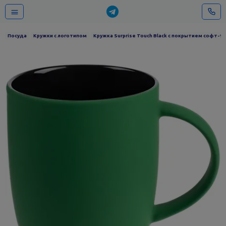
в
Посуда
Кружки с логотипом
Кружка Surprise Touch Black с покрытием софт-та