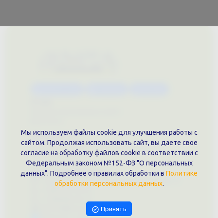
Каталог услуг
Сувениры
Магазин
О нас
Примеры выполненных работ
Вконтакте
Мы используем файлы cookie для улучшения работы с
Документы
сайтом. Продолжая использовать сайт, вы даете свое
Политика обработки персональных данных
согласие на обработку файлов cookie в соответствии с
Публичная оферта
Федеральным законом №152-ФЗ "О персональных
Контакты филиала
данных". Подробнее о правилах обработки в
Политике
г. Краснодар, ул. Шоссе Нефтяников, 28, оф. 51
обработки персональных данных
.
+7 (861)202-09-02
+7 (909)466-00-16
9457070@krd-print.ru
Принять
Написать в Telegram