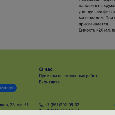
наносить на круж
для лучшей фикса
материалом. При 
приклеивается.
Емкость 420 мл, 
О нас
Примеры выполненных работ
Вконтакте
Магазин
ков, 28, оф. 51
+7 (861)202-09-02
+7 (909)466-00-16