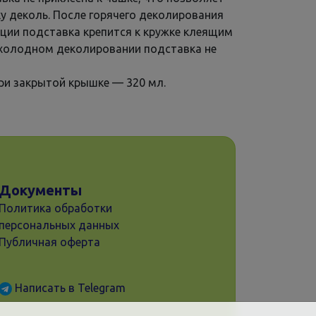
ку деколь. После горячего деколирования
ции подставка крепится к кружке клеящим
холодном деколировании подставка не
при закрытой крышке — 320 мл.
Документы
Политика обработки
персональных данных
Публичная оферта
Написать в Telegram