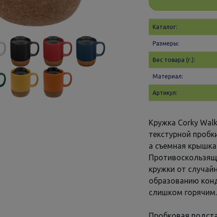
Каталог:
Размеры:
Вес товара (г.):
Материал:
Артикул:
Кружка Corky Wal
текстурной пробк
а съемная крышка
Противоскользящ
кружки от случайн
образованию конд
слишком горячим
Пробковая подста