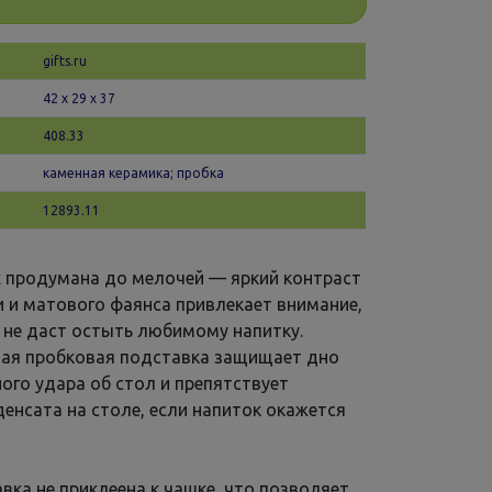
gifts.ru
42 х 29 x 37
408.33
каменная керамика; пробка
12893.11
k продумана до мелочей — яркий контраст
и и матового фаянса привлекает внимание,
 не даст остыть любимому напитку.
ая пробковая подставка защищает дно
ого удара об стол и препятствует
енсата на столе, если напиток окажется
.
вка не приклеена к чашке, что позволяет