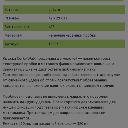
Каталог:
gifts.ru
Размеры:
42 х 29 x 37
Вес товара (г.):
425
Материал:
каменная керамика; пробка
Артикул:
12893.20
Кружка Corky Walk продумана до мелочей — яркий контраст
текстурной пробки и матового фаянса привлекает внимание, а
съемная крышка не даст остыть любимому напитку.
Противоскользящая пробковая подставка защищает дно кружки
от случайного удара об стол и препятствует образованию
конденсата на столе, если напиток окажется слишком горячим.
Пробковая подставка не приклеена к чашке, что позволяет
наносить на кружку деколь. После горячего деколирования для
лучшей фиксации подставка крепится к кружке клеящим
материалом. При холодном деколировании подставка не
приклеивается.
Емкость 420 мл, при закрытой крышке — 320 мл.