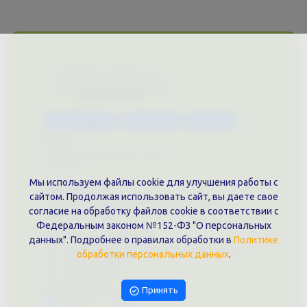
Каталог услуг
Сувениры
Магазин
О нас
Примеры выполненных работ
Вконтакте
Мы используем файлы cookie для улучшения работы с
Документы
сайтом. Продолжая использовать сайт, вы даете свое
Политика обработки персональных данных
согласие на обработку файлов cookie в соответствии с
Публичная оферта
Федеральным законом №152-ФЗ "О персональных
Контакты филиала
данных". Подробнее о правилах обработки в
Политике
г. Краснодар, ул. Шоссе Нефтяников, 28, оф. 51
обработки персональных данных
.
+7 (861)202-09-02
+7 (909)466-00-16
9457070@krd-print.ru
Принять
Написать в Telegram