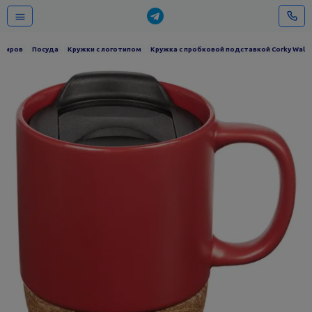
ениров
Посуда
Кружки с логотипом
Кружка с пробковой подставкой Corky Walk,