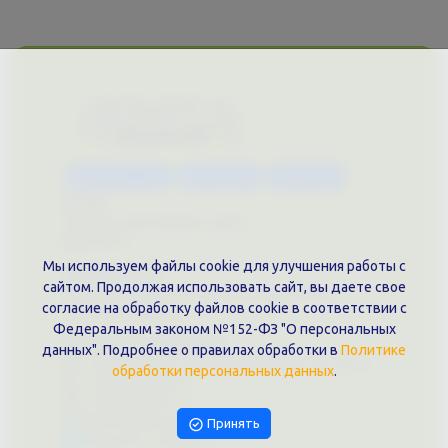
Каталог услуг
Сувениры
Магазин
О нас
Примеры выполненных работ
Вконтакте
Мы используем файлы cookie для улучшения работы с
Документы
сайтом. Продолжая использовать сайт, вы даете свое
Политика обработки персональных данных
согласие на обработку файлов cookie в соответствии с
Публичная оферта
Федеральным законом №152-ФЗ "О персональных
Контакты филиала
данных". Подробнее о правилах обработки в
Политике
г. Краснодар, ул. Шоссе Нефтяников, 28, оф. 51
обработки персональных данных
.
+7 (861)202-09-02
+7 (909)466-00-16
9457070@krd-print.ru
Принять
Написать в Telegram