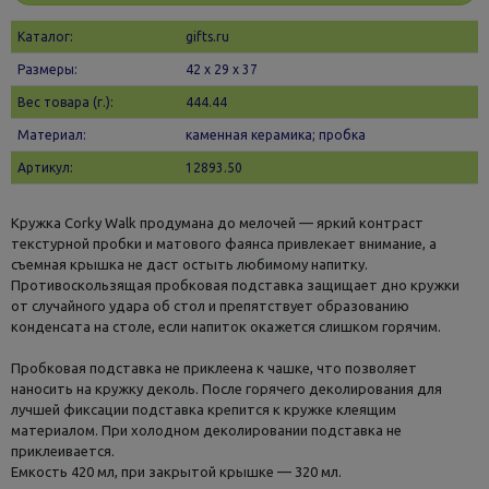
Каталог:
gifts.ru
Размеры:
42 х 29 x 37
Вес товара (г.):
444.44
Материал:
каменная керамика; пробка
Артикул:
12893.50
Кружка Corky Walk продумана до мелочей — яркий контраст
текстурной пробки и матового фаянса привлекает внимание, а
съемная крышка не даст остыть любимому напитку.
Противоскользящая пробковая подставка защищает дно кружки
от случайного удара об стол и препятствует образованию
конденсата на столе, если напиток окажется слишком горячим.
Пробковая подставка не приклеена к чашке, что позволяет
наносить на кружку деколь. После горячего деколирования для
лучшей фиксации подставка крепится к кружке клеящим
материалом. При холодном деколировании подставка не
приклеивается.
Емкость 420 мл, при закрытой крышке — 320 мл.