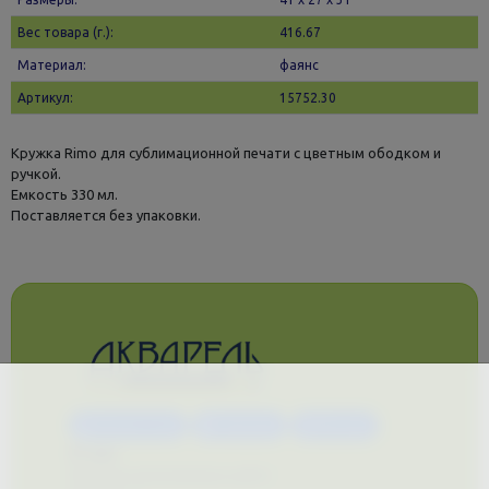
Вес товара (г.):
416.67
Материал:
фаянс
Артикул:
15752.30
Кружка Rimo для сублимационной печати с цветным ободком и
ручкой.
Емкость 330 мл.
Поставляется без упаковки.
Каталог услуг
Сувениры
Магазин
О нас
Примеры выполненных работ