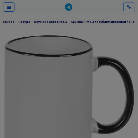
сувениров
Посуда
Кружки с логотипом
Кружка Rimo для сублимационной печати