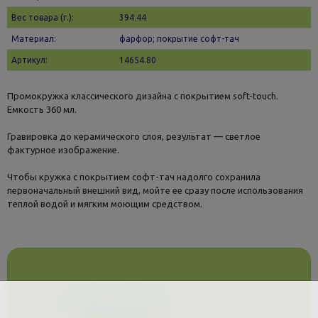
Вес товара (г.):
394.44
Материал:
фарфор; покрытие софт-тач
Артикул:
14654.80
Промокружка классического дизайна с покрытием soft-touch.
Емкость 360 мл.
Гравировка до керамического слоя, результат — светлое
фактурное изображение.
Чтобы кружка с покрытием софт-тач надолго сохранила
первоначальный внешний вид, мойте ее сразу после использования
теплой водой и мягким моющим средством.