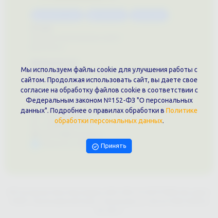
Каталог услуг
Сувениры
Магазин
О нас
Примеры выполненных работ
Вконтакте
Документы
Мы используем файлы cookie для улучшения работы с
Политика обработки персональных данных
сайтом. Продолжая использовать сайт, вы даете свое
Публичная оферта
согласие на обработку файлов cookie в соответствии с
Контакты филиала
Федеральным законом №152-ФЗ "О персональных
г. Краснодар, ул. Шоссе Нефтяников, 28, оф. 51
данных". Подробнее о правилах обработки в
Политике
+7 (861)202-09-02
обработки персональных данных
.
+7 (909)466-00-16
9457070@krd-print.ru
Написать в Telegram
Принять
ИП Гончарова Нина Николаевна, ИНН: ИНН 231203775909, Юр.адрес:
350051, Краснодарский край, г. Краснодар, ул. Шоссе Нефтяников,
28, оф.51