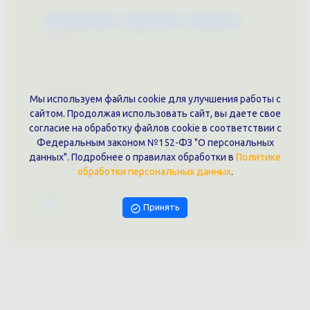
Каталог услуг
Сувениры
Магазин
О нас
Примеры выполненных работ
Вконтакте
Документы
Мы используем файлы cookie для улучшения работы с
Политика обработки персональных данных
сайтом. Продолжая использовать сайт, вы даете свое
Публичная оферта
согласие на обработку файлов cookie в соответствии с
Контакты филиала
Федеральным законом №152-ФЗ "О персональных
г. Краснодар, ул. Шоссе Нефтяников, 28, оф. 51
данных". Подробнее о правилах обработки в
Политике
+7 (861)202-09-02
обработки персональных данных
.
+7 (909)466-00-16
9457070@krd-print.ru
Написать в Telegram
Принять
ИП Гончарова Нина Николаевна, ИНН: ИНН 231203775909, Юр.адрес:
350051, Краснодарский край, г. Краснодар, ул. Шоссе Нефтяников,
28, оф.51