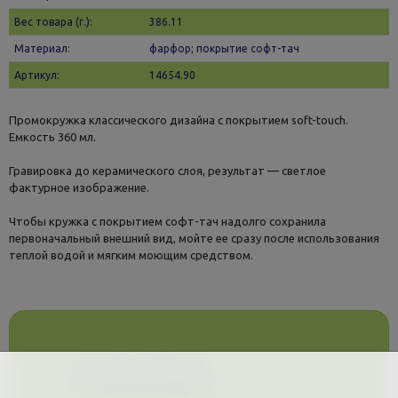
Вес товара (г.):
386.11
Материал:
фарфор; покрытие софт-тач
Артикул:
14654.90
Промокружка классического дизайна с покрытием soft-touch.
Емкость 360 мл.
Гравировка до керамического слоя, результат — светлое
фактурное изображение.
Чтобы кружка с покрытием софт-тач надолго сохранила
первоначальный внешний вид, мойте ее сразу после использования
теплой водой и мягким моющим средством.