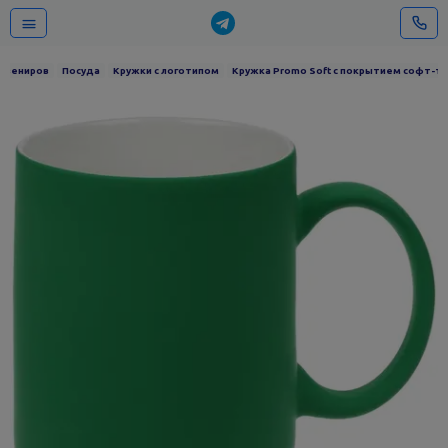
сувениров
Посуда
Кружки с логотипом
Кружка Promo Soft с покрытием софт-та