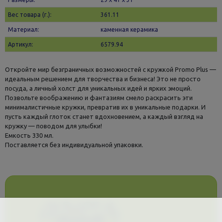
Вес товара (г.):
361.11
Материал:
каменная керамика
Артикул:
6579.94
Откройте мир безграничных возможностей с кружкой Promo Plus —
идеальным решением для творчества и бизнеса! Это не просто
посуда, а личный холст для уникальных идей и ярких эмоций.
Позвольте воображению и фантазиям смело раскрасить эти
минималистичные кружки, превратив их в уникальные подарки. И
пусть каждый глоток станет вдохновением, а каждый взгляд на
кружку — поводом для улыбки!
Емкость 330 мл.
Поставляется без индивидуальной упаковки.