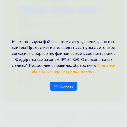
Каталог услуг
Сувениры
Магазин
О нас
Примеры выполненных работ
Вконтакте
Документы
Мы используем файлы cookie для улучшения работы с
Политика обработки персональных данных
сайтом. Продолжая использовать сайт, вы даете свое
Публичная оферта
согласие на обработку файлов cookie в соответствии с
Контакты филиала
Федеральным законом №152-ФЗ "О персональных
г. Краснодар, ул. Шоссе Нефтяников, 28, оф. 51
данных". Подробнее о правилах обработки в
Политике
+7 (861)202-09-02
обработки персональных данных
.
+7 (909)466-00-16
9457070@krd-print.ru
Написать в Telegram
Принять
ИП Гончарова Нина Николаевна, ИНН: ИНН 231203775909, Юр.адрес:
350051, Краснодарский край, г. Краснодар, ул. Шоссе Нефтяников,
28, оф.51