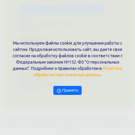
Каталог услуг
Сувениры
Магазин
О нас
Примеры выполненных работ
Вконтакте
Документы
Мы используем файлы cookie для улучшения работы с
Политика обработки персональных данных
сайтом. Продолжая использовать сайт, вы даете свое
Публичная оферта
согласие на обработку файлов cookie в соответствии с
Контакты филиала
Федеральным законом №152-ФЗ "О персональных
г. Краснодар, ул. Шоссе Нефтяников, 28, оф. 51
данных". Подробнее о правилах обработки в
Политике
+7 (861)202-09-02
обработки персональных данных
.
+7 (909)466-00-16
9457070@krd-print.ru
Написать в Telegram
Принять
ИП Гончарова Нина Николаевна, ИНН: ИНН 231203775909, Юр.адрес:
350051, Краснодарский край, г. Краснодар, ул. Шоссе Нефтяников,
28, оф.51