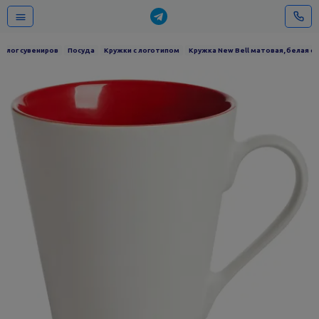
талог сувениров
Посуда
Кружки с логотипом
Кружка New Bell матовая, белая с