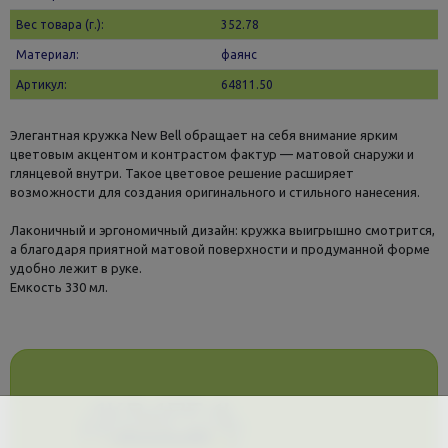
Вес товара (г.):
352.78
Материал:
фаянс
Артикул:
64811.50
Элегантная кружка New Bell обращает на себя внимание ярким
цветовым акцентом и контрастом фактур — матовой снаружи и
глянцевой внутри. Такое цветовое решение расширяет
возможности для создания оригинального и стильного нанесения.
Лаконичный и эргономичный дизайн: кружка выигрышно смотрится,
а благодаря приятной матовой поверхности и продуманной форме
удобно лежит в руке.
Емкость 330 мл.