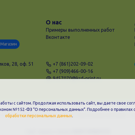
О нас
Примеры выполненных работ
Вконтакте
Магазин
ков, 28, оф. 51
+7 (861)202-09-02
+7 (909)466-00-16
9457070@krd-print.ru
боты с сайтом. Продолжая использовать сайт, вы даете свое согл
аконом №152-ФЗ "О персональных данных". Подробнее о правилах 
31203775909, Юр.адрес: 350051, Краснодарский край, г. К
обработки персональных данных
.
Сайт предоставлен
WEBTOPRINT24