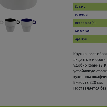
Каталог:
Размеры:
Вес товара (г.):
Материал:
Артикул:
Кружка Inset обр
акцентом и ориги
удобно хранить. 
устойчивую стопк
кухонном шкафчик
Емкость 220 мл.
Поставляется без