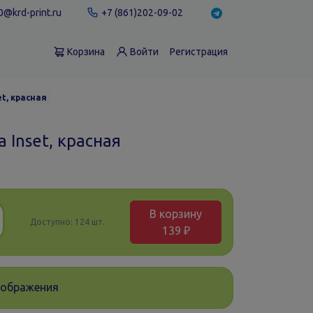
@krd-print.ru
+7 (861)202-09-02
Корзина
Войти
Регистрация
et, красная
 Inset, красная
В корзину
Доступно:
124 шт.
139 ₽
зображения