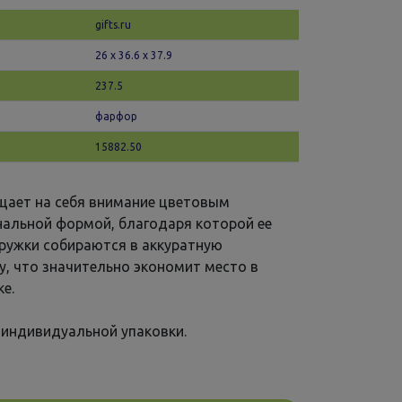
gifts.ru
26 х 36.6 x 37.9
237.5
фарфор
15882.50
ащает на себя внимание цветовым
нальной формой, благодаря которой ее
Кружки собираются в аккуратную
у, что значительно экономит место в
е.
 индивидуальной упаковки.