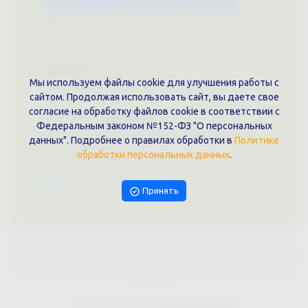
Каталог услуг
Сувениры
Магазин
О нас
Примеры выполненных работ
Вконтакте
Документы
Мы используем файлы cookie для улучшения работы с
Политика обработки персональных данных
сайтом. Продолжая использовать сайт, вы даете свое
Публичная оферта
согласие на обработку файлов cookie в соответствии с
Контакты филиала
Федеральным законом №152-ФЗ "О персональных
г. Краснодар, ул. Шоссе Нефтяников, 28, оф. 51
данных". Подробнее о правилах обработки в
Политике
+7 (861)202-09-02
обработки персональных данных
.
+7 (909)466-00-16
9457070@krd-print.ru
Написать в Telegram
Принять
ИП Гончарова Нина Николаевна, ИНН: ИНН 231203775909, Юр.адрес:
350051, Краснодарский край, г. Краснодар, ул. Шоссе Нефтяников,
28, оф.51