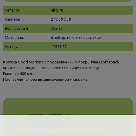
Каталог:
gifts.ru
Размеры:
27 х 39 x 38
Вес товара (г.):
355.56
Материал:
фарфор; покрытие софт-тач
Артикул:
17653.57
Кружка Good Morning с прорезиненным покрытием soft touch
приятна на ощупь — ее не хочется выпускать из рук!
Емкость 400 мл.
Поставляется без индивидуальной упаковки.