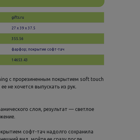
gifts.ru
27 х 39 x 37.5
355.56
фарфор; покрытие софт-тач
14653.43
ing с прорезиненным покрытием soft touch
 ее не хочется выпускать из рук.
рамического слоя, результат — светлое
жение.
окрытием софт-тач надолго сохранила
нешний вид, мойте ее сразу после