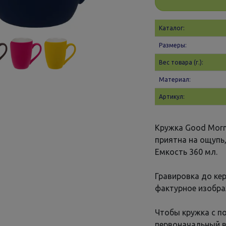
Каталог:
Размеры:
Вес товара (г.):
Материал:
Артикул:
Кружка Good Morn
приятна на ощупь,
Емкость 360 мл.
Гравировка до ке
фактурное изобра
Чтобы кружка с п
первоначальный в