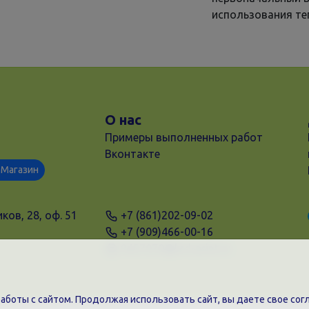
использования т
О нас
Примеры выполненных работ
Вконтакте
Магазин
ков, 28, оф. 51
+7 (861)202-09-02
+7 (909)466-00-16
9457070@krd-print.ru
боты с сайтом. Продолжая использовать сайт, вы даете свое согл