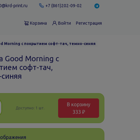
@krd-print.ru
+7 (861)202-09-02
Корзина
Войти
Регистрация
d Morning с покрытием софт-тач, темно-синяя
а Good Morning с
тием софт-тач,
-синяя
В корзину
Доступно:
1 шт.
333 ₽
зображения