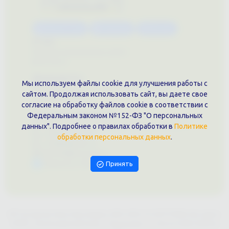
Каталог услуг
Сувениры
Магазин
О нас
Примеры выполненных работ
Вконтакте
Документы
Мы используем файлы cookie для улучшения работы с
Политика обработки персональных данных
сайтом. Продолжая использовать сайт, вы даете свое
Публичная оферта
согласие на обработку файлов cookie в соответствии с
Контакты филиала
Федеральным законом №152-ФЗ "О персональных
г. Краснодар, ул. Шоссе Нефтяников, 28, оф. 51
данных". Подробнее о правилах обработки в
Политике
+7 (861)202-09-02
обработки персональных данных
.
+7 (909)466-00-16
9457070@krd-print.ru
Написать в Telegram
Принять
ИП Гончарова Нина Николаевна, ИНН: ИНН 231203775909, Юр.адрес:
350051, Краснодарский край, г. Краснодар, ул. Шоссе Нефтяников,