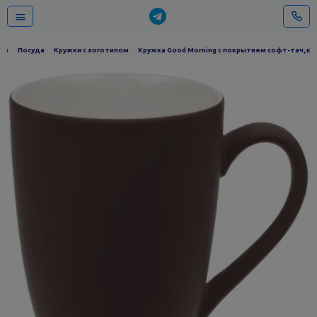
ов
Посуда
Кружки с логотипом
Кружка Good Morning с покрытием софт-тач, к