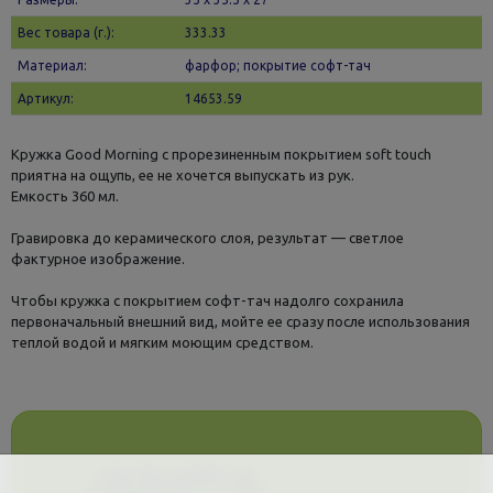
Вес товара (г.):
333.33
Материал:
фарфор; покрытие софт-тач
Артикул:
14653.59
Кружка Good Morning с прорезиненным покрытием soft touch
приятна на ощупь, ее не хочется выпускать из рук.
Емкость 360 мл.
Гравировка до керамического слоя, результат — светлое
фактурное изображение.
Чтобы кружка с покрытием софт-тач надолго сохранила
первоначальный внешний вид, мойте ее сразу после использования
теплой водой и мягким моющим средством.