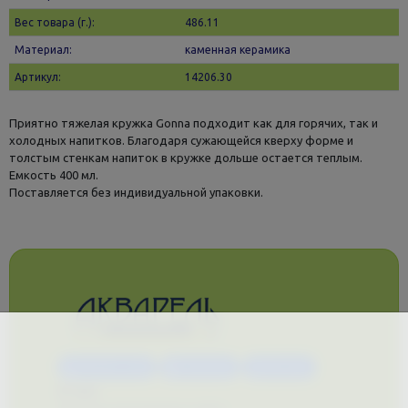
Вес товара (г.):
486.11
Материал:
каменная керамика
Артикул:
14206.30
Приятно тяжелая кружка Gonna подходит как для горячих, так и
холодных напитков. Благодаря сужающейся кверху форме и
толстым стенкам напиток в кружке дольше остается теплым.
Емкость 400 мл.
Поставляется без индивидуальной упаковки.
Каталог услуг
Сувениры
Магазин
О нас