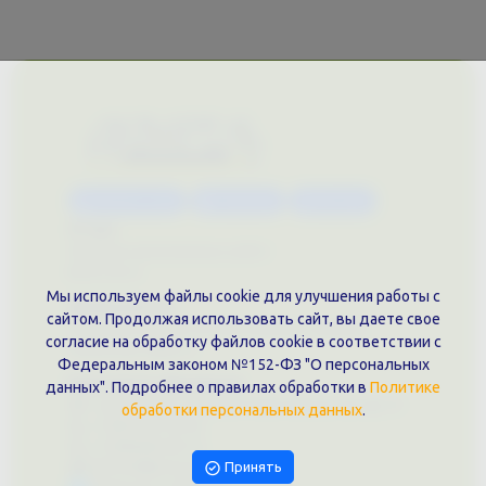
Каталог услуг
Сувениры
Магазин
О нас
Примеры выполненных работ
Вконтакте
Мы используем файлы cookie для улучшения работы с
Документы
сайтом. Продолжая использовать сайт, вы даете свое
Политика обработки персональных данных
согласие на обработку файлов cookie в соответствии с
Публичная оферта
Федеральным законом №152-ФЗ "О персональных
Контакты филиала
данных". Подробнее о правилах обработки в
Политике
г. Краснодар, ул. Шоссе Нефтяников, 28, оф. 51
обработки персональных данных
.
+7 (861)202-09-02
+7 (909)466-00-16
9457070@krd-print.ru
Принять