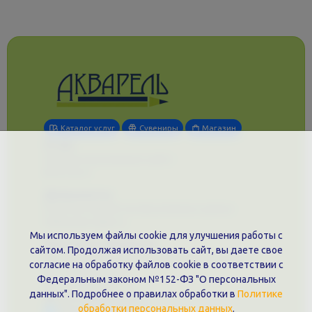
Каталог услуг
Сувениры
Магазин
О нас
Примеры выполненных работ
Вконтакте
Документы
Политика обработки персональных данных
Публичная оферта
Мы используем файлы cookie для улучшения работы с
Контакты филиала
сайтом. Продолжая использовать сайт, вы даете свое
г. Краснодар, ул. Шоссе Нефтяников, 28, оф. 51
согласие на обработку файлов cookie в соответствии с
+7 (861)202-09-02
Федеральным законом №152-ФЗ "О персональных
+7 (909)466-00-16
данных". Подробнее о правилах обработки в
Политике
9457070@krd-print.ru
обработки персональных данных
.
Написать в Telegram