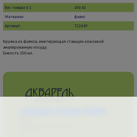
Вес товара (г.):
260.42
Материал:
фаянс
Артикул:
7224.81
Кружка из фаянса, имитирующая ставшую классикой
эмалированную посуду.
Емкость 250 мл.
Каталог услуг
Сувениры
Магазин
О нас
Примеры выполненных работ
Вконтакте