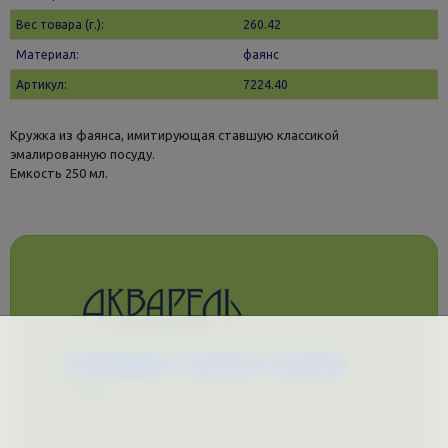
Вес товара (г.):
260.42
Материал:
фаянс
Артикул:
7224.40
Кружка из фаянса, имитирующая ставшую классикой
эмалированную посуду.
Емкость 250 мл.
Каталог услуг
Сувениры
Магазин
О нас
Примеры выполненных работ
Вконтакте