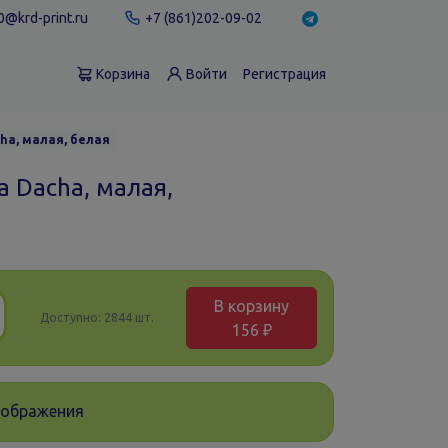
@krd-print.ru
+7 (861)202-09-02
Корзина
Войти
Регистрация
ha, малая, белая
 Dacha, малая,
В корзину
Доступно:
2844 шт.
156 ₽
зображения