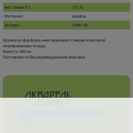
Вес товара (г.):
355.56
Материал:
фарфор
Артикул:
15881.60
Кружка из фарфора, имитирующая ставшую классикой
эмалированную посуду.
Емкость 400 мл.
Поставляется без индивидуальной упаковки.
Каталог услуг
Сувениры
Магазин
О нас
Примеры выполненных работ