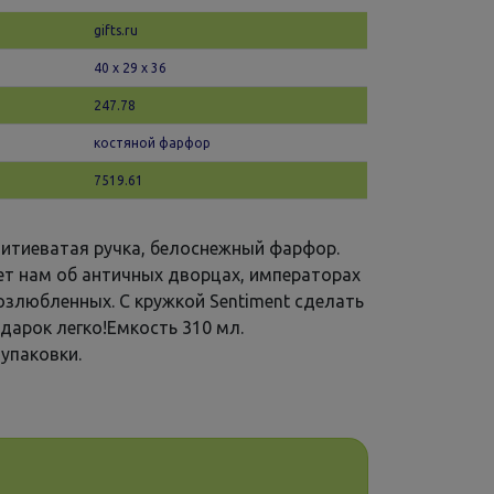
gifts.ru
40 х 29 x 36
247.78
костяной фарфор
7519.61
итиеватая ручка, белоснежный фарфор.
ет нам об античных дворцах, императорах
озлюбленных. С кружкой Sentiment cделать
дарок легко!Емкость 310 мл.
упаковки.