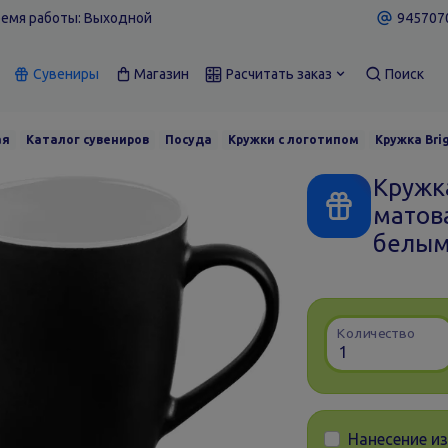
емя работы: Выходной
9457070
Сувениры
Магазин
Расчитать заказ
Поиск
ая
Каталог сувениров
Посуда
Кружки с логотипом
Кружка Bri
Кружка
матова
белы
Количество
Нанесение и