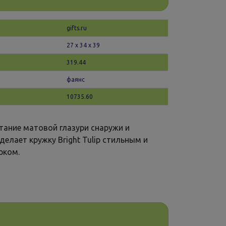
gifts.ru
27 х 34 x 39
319.44
фаянс
10735.60
тание матовой глазури снаружи и
делает кружку Bright Tulip стильным и
рком.