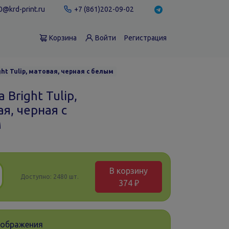
@krd-print.ru
+7 (861)202-09-02
Корзина
Войти
Регистрация
ght Tulip, матовая, черная с белым
 Bright Tulip,
я, черная с
м
В корзину
Доступно:
2480 шт.
374 ₽
зображения