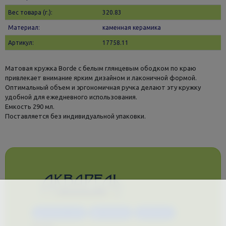
Вес товара (г.):
320.83
Материал:
каменная керамика
Артикул:
17758.11
Матовая кружка Borde с белым глянцевым ободком по краю
привлекает внимание ярким дизайном и лаконичной формой.
Оптимальный объем и эргономичная ручка делают эту кружку
удобной для ежедневного использования.
Емкость 290 мл.
Поставляется без индивидуальной упаковки.
Каталог услуг
Сувениры
Магазин
О нас