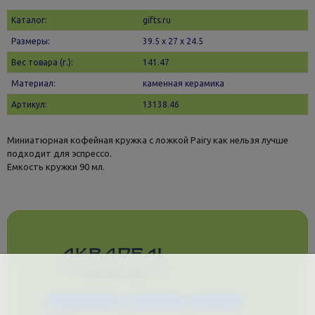
Каталог:
gifts.ru
Размеры:
39.5 х 27 x 24.5
Вес товара (г.):
141.47
Материал:
каменная керамика
Артикул:
13138.46
Миниатюрная кофейная кружка с ложкой Pairy как нельзя лучше
подходит для эспрессо.
Емкость кружки 90 мл.
Каталог услуг
Сувениры
Магазин