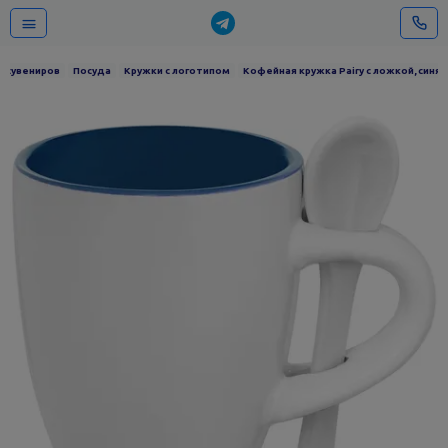
г сувениров
Посуда
Кружки с логотипом
Кофейная кружка Pairy с ложкой, синяя