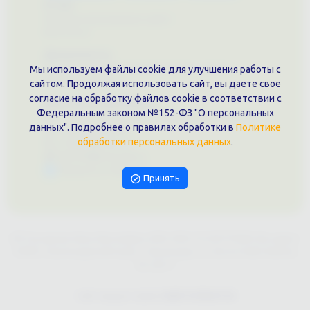
О нас
Примеры выполненных работ
Вконтакте
Документы
Политика обработки персональных данных
Мы используем файлы cookie для улучшения работы с
Публичная оферта
сайтом. Продолжая использовать сайт, вы даете свое
согласие на обработку файлов cookie в соответствии с
Контакты филиала
Федеральным законом №152-ФЗ "О персональных
г. Краснодар, ул. Шоссе Нефтяников, 28, оф. 51
данных". Подробнее о правилах обработки в
Политике
+7 (861)202-09-02
обработки персональных данных
.
+7 (909)466-00-16
9457070@krd-print.ru
Написать в Telegram
Принять
ИП Гончарова Нина Николаевна, ИНН: ИНН 231203775909, Юр.адрес:
350051, Краснодарский край, г. Краснодар, ул. Шоссе Нефтяников,
28, оф.51
Сайт предоставлен
WEBTOPRINT24