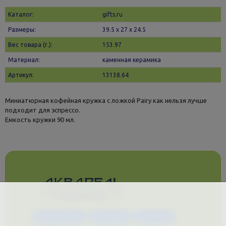
Каталог:
gifts.ru
Размеры:
39.5 х 27 x 24.5
Вес товара (г.):
153.97
Материал:
каменная керамика
Артикул:
13138.64
Миниатюрная кофейная кружка с ложкой Pairy как нельзя лучше
подходит для эспрессо.
Емкость кружки 90 мл.
Каталог услуг
Сувениры
Магазин