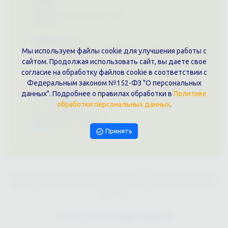
О нас
Примеры выполненных работ
Вконтакте
Документы
Политика обработки персональных данных
Мы используем файлы cookie для улучшения работы с
Публичная оферта
сайтом. Продолжая использовать сайт, вы даете свое
согласие на обработку файлов cookie в соответствии с
Контакты филиала
Федеральным законом №152-ФЗ "О персональных
г. Краснодар, ул. Шоссе Нефтяников, 28, оф. 51
данных". Подробнее о правилах обработки в
Политике
+7 (861)202-09-02
обработки персональных данных
.
+7 (909)466-00-16
9457070@krd-print.ru
Написать в Telegram
Принять
ИП Гончарова Нина Николаевна, ИНН: ИНН 231203775909, Юр.адрес:
350051, Краснодарский край, г. Краснодар, ул. Шоссе Нефтяников,
28, оф.51
Сайт предоставлен
WEBTOPRINT24