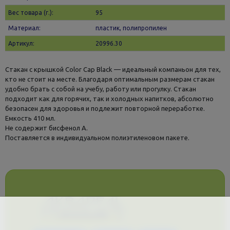
Вес товара (г.):
95
Материал:
пластик, полипропилен
Артикул:
20996.30
Стакан с крышкой Color Cap Black — идеальный компаньон для тех,
кто не стоит на месте. Благодаря оптимальным размерам стакан
удобно брать с собой на учебу, работу или прогулку. Стакан
подходит как для горячих, так и холодных напитков, абсолютно
безопасен для здоровья и подлежит повторной переработке.
Емкость 410 мл.
Не содержит бисфенол А.
Поставляется в индивидуальном полиэтиленовом пакете.