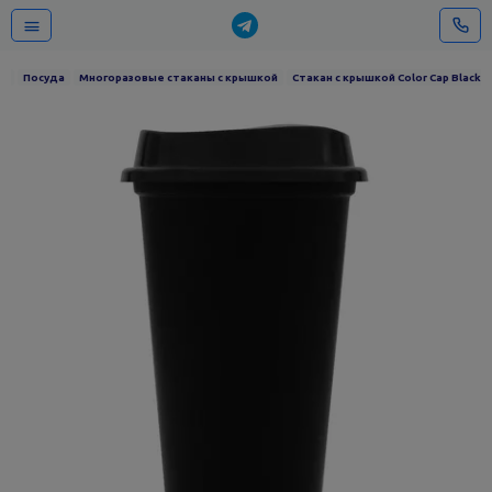
ов
Посуда
Многоразовые стаканы с крышкой
Стакан с крышкой Color Cap Black,