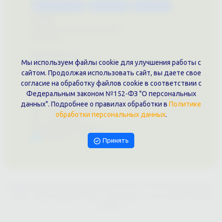
Каталог услуг
Сувениры
Магазин
О нас
Примеры выполненных работ
Вконтакте
Документы
Мы используем файлы cookie для улучшения работы с
Политика обработки персональных данных
сайтом. Продолжая использовать сайт, вы даете свое
Публичная оферта
согласие на обработку файлов cookie в соответствии с
Контакты филиала
Федеральным законом №152-ФЗ "О персональных
г. Краснодар, ул. Шоссе Нефтяников, 28, оф. 51
данных". Подробнее о правилах обработки в
Политике
+7 (861)202-09-02
обработки персональных данных
.
+7 (909)466-00-16
9457070@krd-print.ru
Написать в Telegram
Принять
ИП Гончарова Нина Николаевна, ИНН: ИНН 231203775909, Юр.адрес:
350051, Краснодарский край, г. Краснодар, ул. Шоссе Нефтяников,
28, оф.51