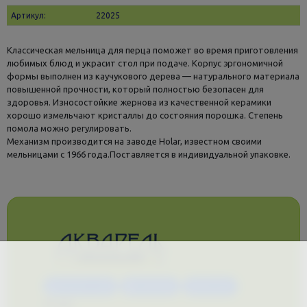
Артикул:
22025
Классическая мельница для перца поможет во время приготовления
любимых блюд и украсит стол при подаче. Корпус эргономичной
формы выполнен из каучукового дерева — натурального материала
повышенной прочности, который полностью безопасен для
здоровья. Износостойкие жернова из качественной керамики
хорошо измельчают кристаллы до состояния порошка. Степень
помола можно регулировать.
Механизм производится на заводе Holar, известном своими
мельницами с 1966 года.Поставляется в индивидуальной упаковке.
Каталог услуг
Сувениры
Магазин
О нас