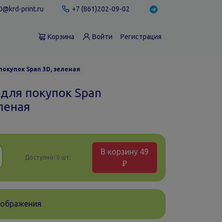
@krd-print.ru
+7 (861)202-09-02
Корзина
Войти
Регистрация
покупок Span 3D, зеленая
 для покупок Span
леная
В корзину
49
Доступно:
0 шт.
₽
зображения