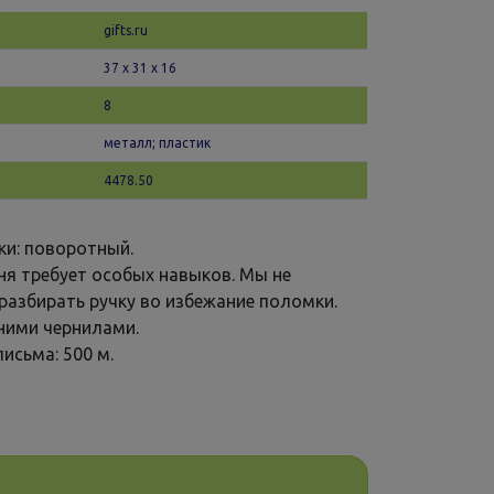
gifts.ru
37 х 31 x 16
8
металл; пластик
4478.50
ки: поворотный.
ня требует особых навыков. Мы не
разбирать ручку во избежание поломки.
иними чернилами.
исьма: 500 м.