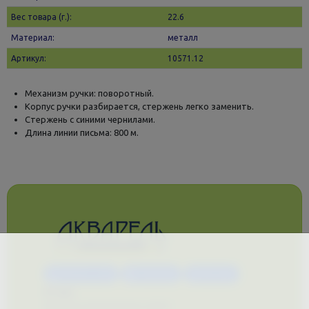
Вес товара (г.):
22.6
Материал:
металл
Артикул:
10571.12
Механизм ручки: поворотный.
Корпус ручки разбирается, стержень легко заменить.
Стержень с синими чернилами.
Длина линии письма: 800 м.
Каталог услуг
Сувениры
Магазин
О нас
Примеры выполненных работ