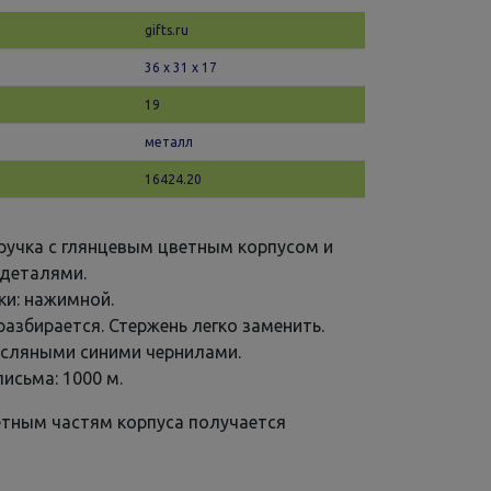
gifts.ru
36 х 31 x 17
19
металл
16424.20
ручка с глянцевым цветным корпусом и
деталями.
ки: нажимной.
разбирается. Стержень легко заменить.
асляными синими чернилами.
исьма: 1000 м.
етным частям корпуса получается