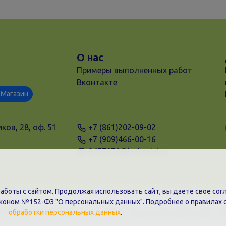
О нас
Примеры выполненных работ
Вконтакте
Магазин
ков, 28, оф. 51
+7 (861)202-09-02
+7 (909)466-00-16
9457070@krd-print.ru
боты с сайтом. Продолжая использовать сайт, вы даете свое согл
аконом №152-ФЗ "О персональных данных". Подробнее о правилах 
31203775909, Юр.адрес: 350051, Краснодарский край, г. К
обработки персональных данных
.