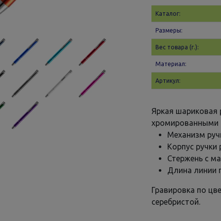
Каталог:
Размеры:
Вес товара (г.):
Материал:
Артикул:
Яркая шариковая 
хромированными 
Механизм руч
Корпус ручки 
Стержень с м
Длина линии п
Гравировка по цв
серебристой.