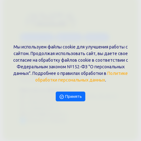
Каталог услуг
Сувениры
Магазин
О нас
Мы используем файлы cookie для улучшения работы с
Примеры выполненных работ
сайтом. Продолжая использовать сайт, вы даете свое
Вконтакте
согласие на обработку файлов cookie в соответствии с
Федеральным законом №152-ФЗ "О персональных
Документы
данных". Подробнее о правилах обработки в
Политике
Политика обработки персональных данных
обработки персональных данных
.
Публичная оферта
Контакты филиала
г. Краснодар, ул. Шоссе Нефтяников, 28, оф. 51
Принять
+7 (861)202-09-02
+7 (909)466-00-16
9457070@krd-print.ru
Написать в Telegram