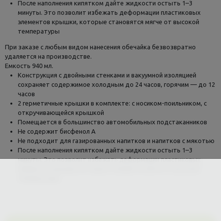
После наполнения кипятком дайте жидкости остыть 1–3
минуты. Это позволит избежать деформации пластиковых
элементов крышки, которые становятся мягче от высокой
температуры
При заказе с любым видом нанесения обечайка безвозвратно
удаляется на производстве.
Емкость 940 мл.
Конструкция с двойными стенками и вакуумной изоляцией
сохраняет содержимое холодным до 24 часов, горячим — до 12
часов
2 герметичные крышки в комплекте: с носиком-поильником, с
откручивающейся крышкой
Помещается в большинство автомобильных подстаканников
Не содержит бисфенол А
Не подходит для газированных напитков и напитков с мякотью
После наполнения кипятком дайте жидкости остыть 1–3
минуты. Это позволит избежать деформации пластиковых
элементов крышки, которые становятся мягче от высокой
температуры