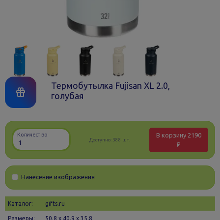
Термобутылка Fujisan XL 2.0,
голубая
В корзину
2190
Количество
Доступно:
388 шт.
₽
Нанесение изображения
Каталог:
gifts.ru
Размеры:
50.8 х 40.9 x 35.8