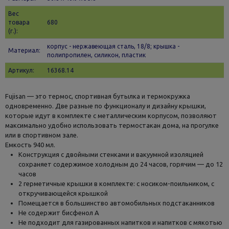
Вес
товара
680
(г.):
корпус - нержавеющая сталь, 18/8; крышка -
Материал:
полипропилен, силикон, пластик
Артикул:
16368.14
Fujisan — это термос, спортивная бутылка и термокружка
одновременно. Две разные по функционалу и дизайну крышки,
которые идут в комплекте с металлическим корпусом, позволяют
максимально удобно использовать термостакан дома, на прогулке
или в спортивном зале.
Емкость 940 мл.
Конструкция с двойными стенками и вакуумной изоляцией
сохраняет содержимое холодным до 24 часов, горячим — до 12
часов
2 герметичные крышки в комплекте: с носиком-поильником, с
откручивающейся крышкой
Помещается в большинство автомобильных подстаканников
Не содержит бисфенол А
Не подходит для газированных напитков и напитков с мякотью